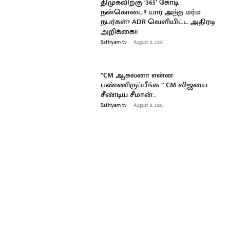
திமுகவிற்கு ‘365’ கோடி
நன்கொடை!! யார் அந்த மர்ம
நபர்கள்? ADR வெளியிட்ட அதிரடி
அறிக்கை!!
Sathiyam tv
-
August 8, 2026
”CM ஆகலனா என்ன
பண்ணிருப்பீங்க..” CM விஜயை
சீண்டிய சீமான்…
Sathiyam tv
-
August 8, 2026