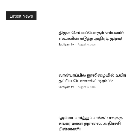
Latest News
திமுக செய்யப்போகும் ‘சம்பவம்’!
ஸ்டாலின் எடுத்த அதிரடி முடிவு!
Sathiyam tv
-
August 6, 2026
வான்பரப்பில் நூலிழையில் உயிர்
தப்பிய டொனால்ட் ‘டிரம்ப்’?
Sathiyam tv
-
August 6, 2026
‘அம்மா பார்த்துப்பாங்க’ ! சவுக்கு
சங்கர் மகன் தற்*லை.. அதிர்ச்சி
பின்னணி!