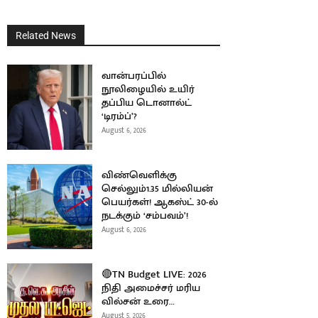
Related News
வான்பரப்பில்
நூலிழையில் உயிர்
தப்பிய டொனால்ட்
‘டிரம்ப்’?
August 6, 2026
விண்வெளிக்கு
செல்லும்1.35 மில்லியன்
பெயர்கள்! ஆகஸ்ட் 30-ல்
நடக்கும் ‘சம்பவம்’!
August 6, 2026
🔴TN Budget LIVE: 2026
நிதி அமைச்சர் மரிய
வில்சன் உரை…
August 5, 2026