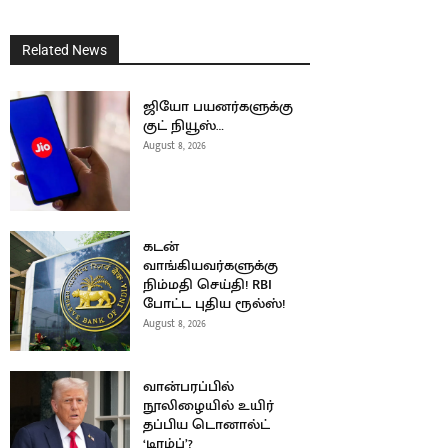
Related News
ஜியோ பயனர்களுக்கு
குட் நியூஸ்…
August 8, 2026
கடன்
வாங்கியவர்களுக்கு
நிம்மதி செய்தி! RBI
போட்ட புதிய ரூல்ஸ்!
August 8, 2026
வான்பரப்பில்
நூலிழையில் உயிர்
தப்பிய டொனால்ட்
‘டிரம்ப்’?