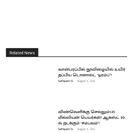
Related News
வான்பரப்பில் நூலிழையில் உயிர்
தப்பிய டொனால்ட் ‘டிரம்ப்’?
Sathiyam tv
-
August 6, 2026
விண்வெளிக்கு செல்லும்1.35
மில்லியன் பெயர்கள்! ஆகஸ்ட் 30-
ல் நடக்கும் ‘சம்பவம்’!
Sathiyam tv
-
August 6, 2026