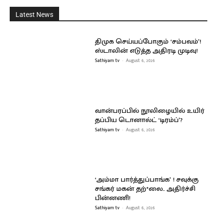
Latest News
திமுக செய்யப்போகும் ‘சம்பவம்’!
ஸ்டாலின் எடுத்த அதிரடி முடிவு!
Sathiyam tv
-
August 6, 2026
வான்பரப்பில் நூலிழையில் உயிர்
தப்பிய டொனால்ட் ‘டிரம்ப்’?
Sathiyam tv
-
August 6, 2026
‘அம்மா பார்த்துப்பாங்க’ ! சவுக்கு
சங்கர் மகன் தற்*லை.. அதிர்ச்சி
பின்னணி!
Sathiyam tv
-
August 6, 2026