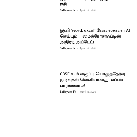
ஈசி
Sathiyam tv
-
April 28, 2026
இனி ‘word, excel’ வேலைகளை AI
செய்யும்! – மைக்ரோசாஃப்டின்
அதிரடி அப்டேட்!
Sathiyam tv
-
April 24, 2026
CBSE 10-ம் வகுப்பு பொதுத்தேர்வு
முடிவுகள் வெளியானது.. எப்படி
பார்க்கலாம்?
Sathiyam TV
-
April 15, 2026