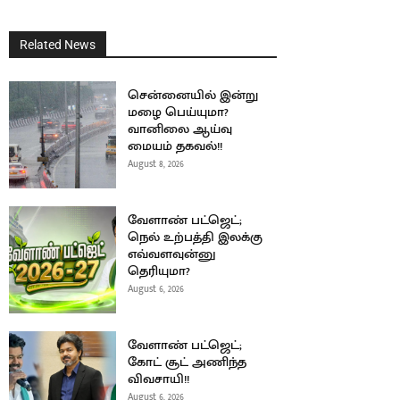
Related News
சென்னையில் இன்று
மழை பெய்யுமா?
வானிலை ஆய்வு
மையம் தகவல்!!
August 8, 2026
வேளாண் பட்ஜெட்;
நெல் உற்பத்தி இலக்கு
எவ்வளவுன்னு
தெரியுமா?
August 6, 2026
வேளாண் பட்ஜெட்;
கோட் சூட் அணிந்த
விவசாயி!!
August 6, 2026