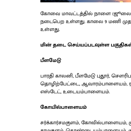
கோவை மாவட்டத்தில் நாளை (ஜூலை 10
நடைபெற உள்ளது. காலை 9 மணி முத
உள்ளது.
மின் தடை செய்யப்படவுள்ள பகுதிகள
பீளமேடு
பாரதி காலனி, பீளமேடு புதூர், சௌரி
தொழிற்பேட்டை, ஆவாரம்பாளையம், ராமநா
எஸ்டேட், உடையம்பாளையம்.
கோயில்பாளையம்
சர்க்கார்சமகுளம், கோவில்பாளையம்,
சாமகுளம், கொண்டையம்பாளையம், குன