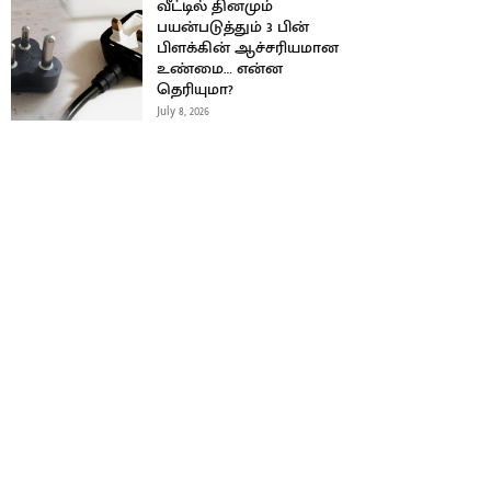
வீட்டில் தினமும்
பயன்படுத்தும் 3 பின்
பிளக்கின் ஆச்சரியமான
உண்மை… என்ன
தெரியுமா?
July 8, 2026