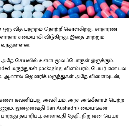
ம் ஒரு வித பதற்றம் தொற்றிகொள்கிறது. சாதாரண
ுளாதார சுமையாகி விடுகிறது. இதை மாற்றும்
 வந்துள்ளன.
 அதே செயலில் உள்ள மூலப்பொருள் இருக்கும்.
ed மருந்துகள் packaging, விளம்பரம், பெயர் என பல
ம். ஆனால் ஜெனரிக் மருந்துகள் அதே விளைவுடன்,
ளை கவனிப்பது அவசியம். அரசு அங்கீகாரம் பெற்ற
யணும். ஜனஔஷதி (Jan Aushadhi) மையங்கள்
பார்த்து தயாரிப்பு, காலாவதி தேதி, நிறுவன பெயர்
.