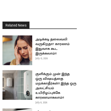
Related News
அடிக்கடி தலைவலி
வருகிறதா? காரணம்
இதுவாக கூட
இருக்கலாம்!!
July 13, 2026
குளிக்கும் முன் இந்த
ஒரு விஷயத்தை
மறக்காதீர்கள்!! இந்த ஒரு
அலட்சியம்
உயிரிழப்புக்கே
காரணமாகலாம்!!
July 8, 2026