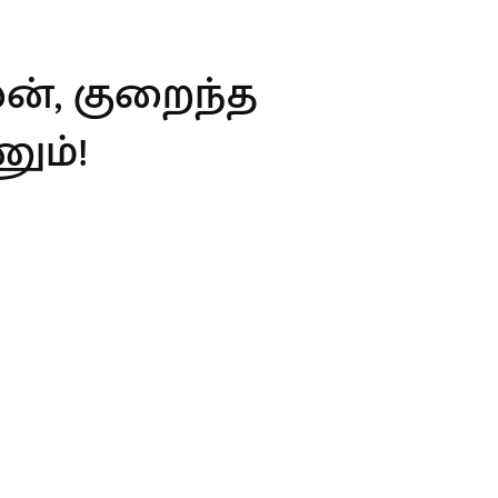
லன், குறைந்த
ும்!