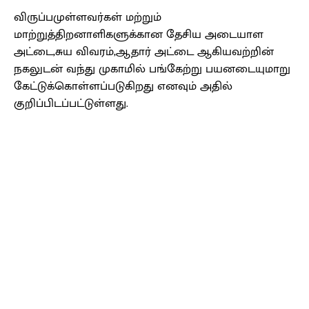
விருப்பமுள்ளவர்கள் மற்றும்
மாற்றுத்திறனாளிகளுக்கான தேசிய அடையாள
அட்டை,சுய விவரம்,ஆதார் அட்டை ஆகியவற்றின்
நகலுடன் வந்து முகாமில் பங்கேற்று பயனடையுமாறு
கேட்டுக்கொள்ளப்படுகிறது எனவும் அதில்
குறிப்பிடப்பட்டுள்ளது.
Facebook
X
Pinterest
WhatsApp