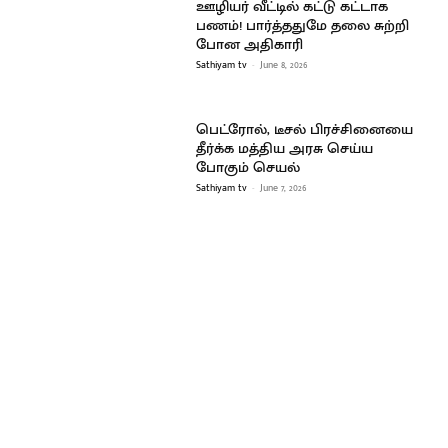
ஊழியர் வீட்டில் கட்டு கட்டாக
பணம்! பார்த்ததுமே தலை சுற்றி
போன அதிகாரி
Sathiyam tv
-
June 8, 2026
பெட்ரோல், டீசல் பிரச்சினையை
தீர்க்க மத்திய அரசு செய்ய
போகும் செயல்
Sathiyam tv
-
June 7, 2026