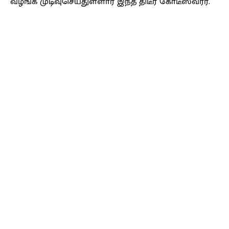
வழங்க முடிவுசெய்துள்ளார் இந்த திடீர் கோடீஸ்வரர்.
Facebook
X
Pinterest
WhatsApp