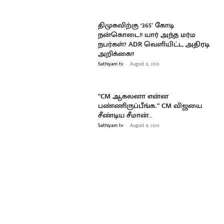
திமுகவிற்கு ‘365’ கோடி
நன்கொடை!! யார் அந்த மர்ம
நபர்கள்? ADR வெளியிட்ட அதிரடி
அறிக்கை!!
Sathiyam tv
-
August 8, 2026
”CM ஆகலனா என்ன
பண்ணிருப்பீங்க..” CM விஜயை
சீண்டிய சீமான்…
Sathiyam tv
-
August 8, 2026