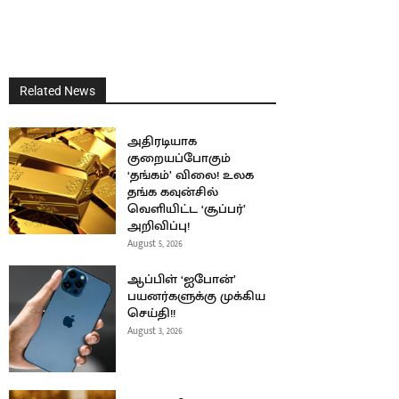
Related News
அதிரடியாக
குறையப்போகும்
‘தங்கம்’ விலை! உலக
தங்க கவுன்சில்
வெளியிட்ட ‘சூப்பர்’
அறிவிப்பு!
August 5, 2026
ஆப்பிள் ‘ஐபோன்’
பயனர்களுக்கு முக்கிய
செய்தி!!
August 3, 2026