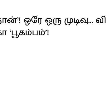
ான்’! ஒரே ஒரு முடிவு… 
‘பூகம்பம்’!