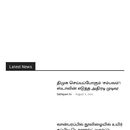
Latest News
திமுக செய்யப்போகும் ‘சம்பவம்’!
ஸ்டாலின் எடுத்த அதிரடி முடிவு!
Sathiyam tv
-
August 6, 2026
வான்பரப்பில் நூலிழையில் உயிர்
தப்பிய டொனால்ட் ‘டிரம்ப்’?