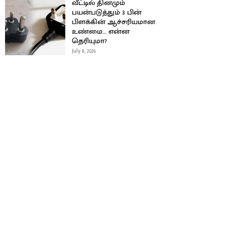
வீட்டில் தினமும்
பயன்படுத்தும் 3 பின்
பிளக்கின் ஆச்சரியமான
உண்மை… என்ன
தெரியுமா?
July 8, 2026