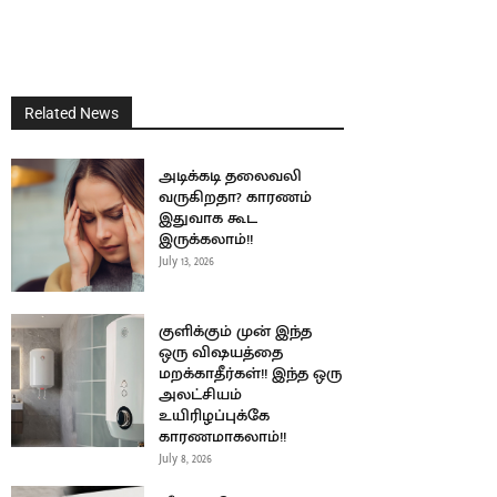
Related News
அடிக்கடி தலைவலி
வருகிறதா? காரணம்
இதுவாக கூட
இருக்கலாம்!!
July 13, 2026
குளிக்கும் முன் இந்த
ஒரு விஷயத்தை
மறக்காதீர்கள்!! இந்த ஒரு
அலட்சியம்
உயிரிழப்புக்கே
காரணமாகலாம்!!
July 8, 2026