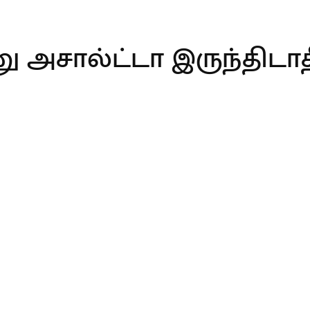
ு அசால்ட்டா இருந்திடாதீ