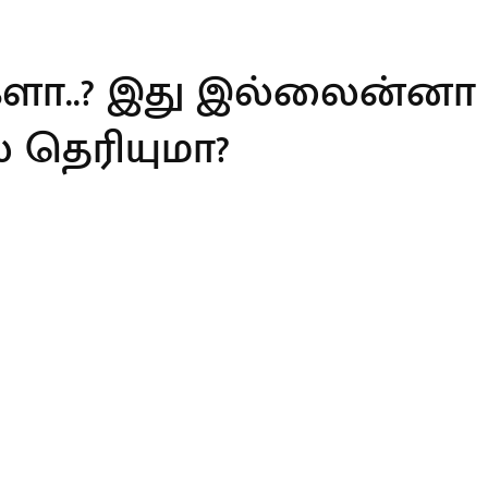
ங்களா..? இது இல்லைன்ன
ஸ் தெரியுமா?