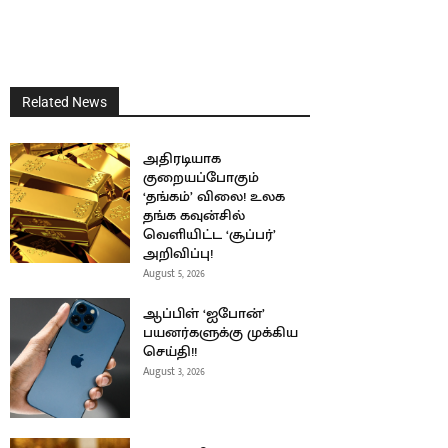
Related News
அதிரடியாக
குறையப்போகும்
‘தங்கம்’ விலை! உலக
தங்க கவுன்சில்
வெளியிட்ட ‘சூப்பர்’
அறிவிப்பு!
August 5, 2026
ஆப்பிள் ‘ஐபோன்’
பயனர்களுக்கு முக்கிய
செய்தி!!
August 3, 2026