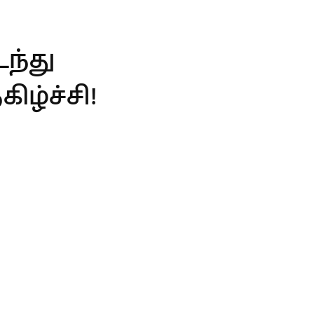
ந்து
ிழ்ச்சி!