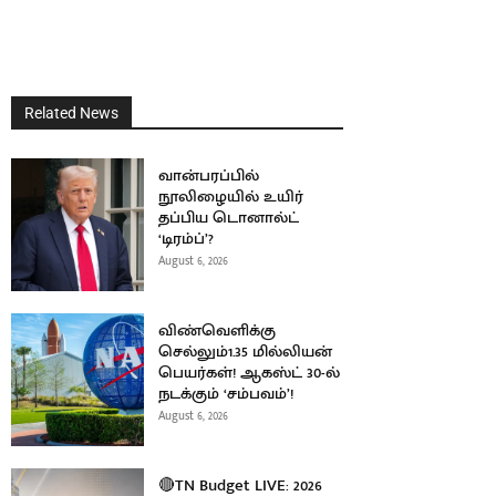
Related News
வான்பரப்பில்
நூலிழையில் உயிர்
தப்பிய டொனால்ட்
‘டிரம்ப்’?
August 6, 2026
விண்வெளிக்கு
செல்லும்1.35 மில்லியன்
பெயர்கள்! ஆகஸ்ட் 30-ல்
நடக்கும் ‘சம்பவம்’!
August 6, 2026
🔴TN Budget LIVE: 2026