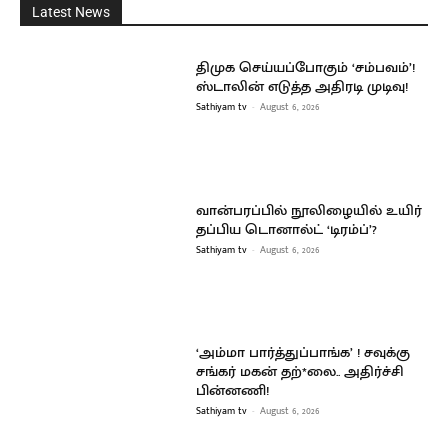
Latest News
திமுக செய்யப்போகும் ‘சம்பவம்’!
ஸ்டாலின் எடுத்த அதிரடி முடிவு!
Sathiyam tv
-
August 6, 2026
வான்பரப்பில் நூலிழையில் உயிர்
தப்பிய டொனால்ட் ‘டிரம்ப்’?
Sathiyam tv
-
August 6, 2026
‘அம்மா பார்த்துப்பாங்க’ ! சவுக்கு
சங்கர் மகன் தற்*லை.. அதிர்ச்சி
பின்னணி!
Sathiyam tv
-
August 6, 2026