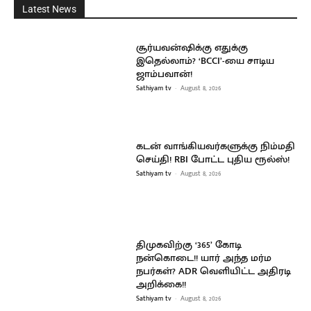
Latest News
சூர்யவன்ஷிக்கு எதுக்கு
இதெல்லாம்? ‘BCCI’-யை சாடிய
ஜாம்பவான்!
Sathiyam tv
-
August 8, 2026
கடன் வாங்கியவர்களுக்கு நிம்மதி
செய்தி! RBI போட்ட புதிய ரூல்ஸ்!
Sathiyam tv
-
August 8, 2026
திமுகவிற்கு ‘365’ கோடி
நன்கொடை!! யார் அந்த மர்ம
நபர்கள்? ADR வெளியிட்ட அதிரடி
அறிக்கை!!
Sathiyam tv
-
August 8, 2026