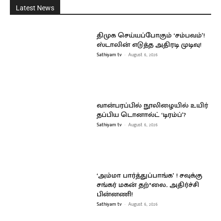
Latest News
திமுக செய்யப்போகும் ‘சம்பவம்’!
ஸ்டாலின் எடுத்த அதிரடி முடிவு!
Sathiyam tv
-
August 6, 2026
வான்பரப்பில் நூலிழையில் உயிர்
தப்பிய டொனால்ட் ‘டிரம்ப்’?
Sathiyam tv
-
August 6, 2026
‘அம்மா பார்த்துப்பாங்க’ ! சவுக்கு
சங்கர் மகன் தற்*லை.. அதிர்ச்சி
பின்னணி!
Sathiyam tv
-
August 6, 2026