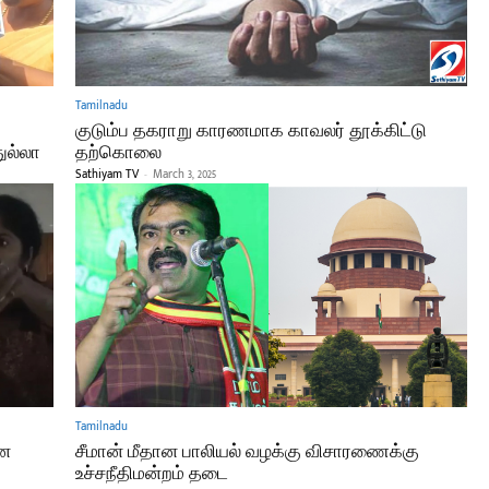
Tamilnadu
குடும்ப தகராறு காரணமாக காவலர் தூக்கிட்டு
துல்லா
தற்கொலை
Sathiyam TV
-
March 3, 2025
Tamilnadu
ோன
சீமான் மீதான பாலியல் வழக்கு விசாரணைக்கு
உச்சநீதிமன்றம் தடை