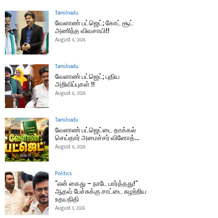
Tamilnadu
வேளாண் பட்ஜெட்; கோட் சூட்
அணிந்த விவசாயி!!
August 6, 2026
Tamilnadu
வேளாண் பட்ஜெட்; புதிய
அறிவிப்புகள் !!
August 6, 2026
Tamilnadu
வேளாண் பட்ஜெட்டை தாக்கல்
செய்தார் அமைச்சர் வினோத்…
August 6, 2026
Politics
”என் கைது – நாடே பார்த்தது!”
ஆதவ் பேச்சுக்கு சாட்டை சுழற்றிய
உதயநிதி
August 5, 2026