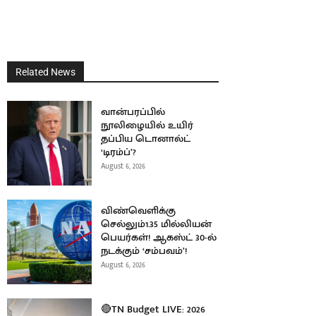
Related News
வான்பரப்பில்
நூலிழையில் உயிர்
தப்பிய டொனால்ட்
‘டிரம்ப்’?
August 6, 2026
விண்வெளிக்கு
செல்லும்1.35 மில்லியன்
பெயர்கள்! ஆகஸ்ட் 30-ல்
நடக்கும் ‘சம்பவம்’!
August 6, 2026
🔴TN Budget LIVE: 2026