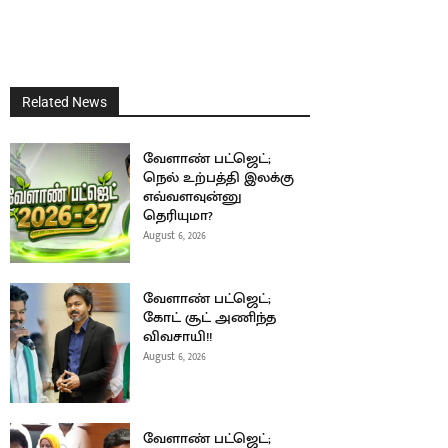
Related News
வேளாண் பட்ஜெட்;
நெல் உற்பத்தி இலக்கு
எவ்வளவுன்னு
தெரியுமா?
August 6, 2026
வேளாண் பட்ஜெட்;
கோட் சூட் அணிந்த
விவசாயி!!
August 6, 2026
வேளாண் பட்ஜெட்;