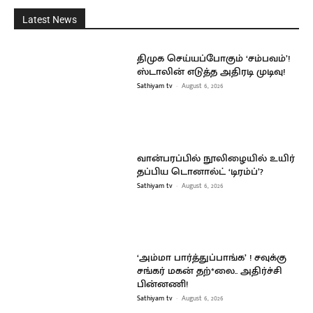
Latest News
திமுக செய்யப்போகும் ‘சம்பவம்’!
ஸ்டாலின் எடுத்த அதிரடி முடிவு!
Sathiyam tv
-
August 6, 2026
வான்பரப்பில் நூலிழையில் உயிர்
தப்பிய டொனால்ட் ‘டிரம்ப்’?
Sathiyam tv
-
August 6, 2026
‘அம்மா பார்த்துப்பாங்க’ ! சவுக்கு
சங்கர் மகன் தற்*லை.. அதிர்ச்சி
பின்னணி!
Sathiyam tv
-
August 6, 2026