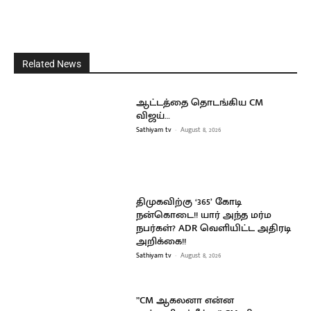
Related News
ஆட்டத்தை தொடங்கிய CM
விஜய்…
Sathiyam tv
-
August 8, 2026
திமுகவிற்கு ‘365’ கோடி
நன்கொடை!! யார் அந்த மர்ம
நபர்கள்? ADR வெளியிட்ட அதிரடி
அறிக்கை!!
Sathiyam tv
-
August 8, 2026
”CM ஆகலனா என்ன