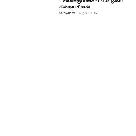
பண்ணிருப்பீங்க..” CM விஜயை
சீண்டிய சீமான்…
Sathiyam tv
-
August 8, 2026