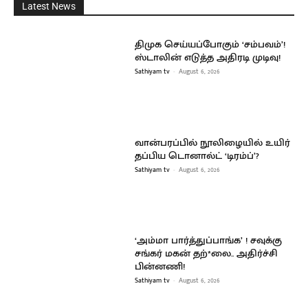
Latest News
திமுக செய்யப்போகும் ‘சம்பவம்’!
ஸ்டாலின் எடுத்த அதிரடி முடிவு!
Sathiyam tv
-
August 6, 2026
வான்பரப்பில் நூலிழையில் உயிர்
தப்பிய டொனால்ட் ‘டிரம்ப்’?
Sathiyam tv
-
August 6, 2026
‘அம்மா பார்த்துப்பாங்க’ ! சவுக்கு
சங்கர் மகன் தற்*லை.. அதிர்ச்சி
பின்னணி!
Sathiyam tv
-
August 6, 2026