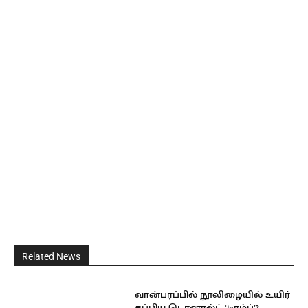
Related News
வான்பரப்பில் நூலிழையில் உயிர்
தப்பிய டொனால்ட் ‘டிரம்ப்’?