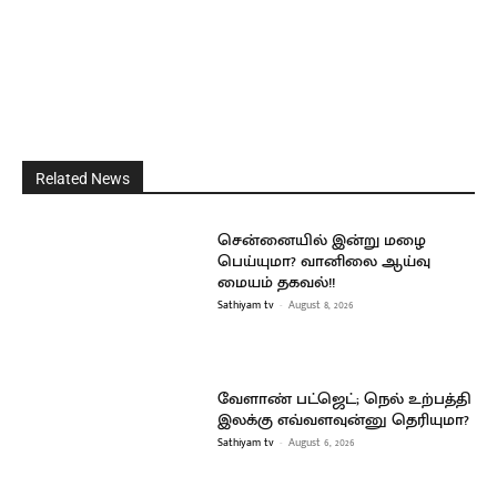
Related News
சென்னையில் இன்று மழை
பெய்யுமா? வானிலை ஆய்வு
மையம் தகவல்!!
Sathiyam tv
-
August 8, 2026
வேளாண் பட்ஜெட்; நெல் உற்பத்தி
இலக்கு எவ்வளவுன்னு தெரியுமா?
Sathiyam tv
-
August 6, 2026