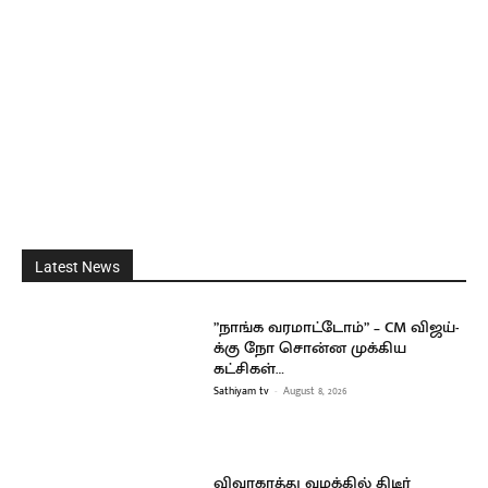
Latest News
”நாங்க வரமாட்டோம்” – CM விஜய்-
க்கு நோ சொன்ன முக்கிய
கட்சிகள்…
Sathiyam tv
-
August 8, 2026
விவாகரத்து வழக்கில் திடீர்