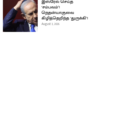
இஸ்ரேல் செய்த
‘சம்பவம்’!
நெதன்யாகுவை
கிழித்தெறிந்த ‘துருக்கி’!
August 3, 2026