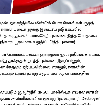
் ஜலசந்தியில் மீண்டும் போர் மேகங்கள் சூழத்
் ஈரான் படைகளுக்கு இடையே நடுக்கடலில்
் தாக்குதல்கள் அரங்கேறியுள்ளன. இந்த மோதலை
ிகாரப்பூர்வமாக உறுதிப்படுத்தியுள்ளார்.
ான போர்க்கப்பல்கள் ஹார்முஸ் ஜலசந்தியைக் கடக்க
 தாக்குதல் நடத்தியுள்ளன. இருப்பினும்,
ான சேதமும் ஏற்படவில்லை என்றும், ஈரானின்
தாகவும் ட்ரம்ப் தனது சமூக வலைதள பக்கத்தில்
 எனப்படும் ஐஆர்ஜிசி (IRGC), பாலிஸ்டிக் ஏவுகணைகள்
் அமெரிக்காவின் மூன்று ‘டிஸ்ட்ராயர்’ (Destroyer)