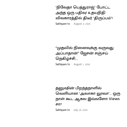
‘நிவேதா பெத்துராஜ்’ போட்ட
அந்த ஒரு பதிவு! உதயநிதி
விவகாரத்தில் திடீர் ‘திருப்பம்’!
Sathiyam tv
-
August 4, 2026
“முதலில் நினைவுக்கு வருவது
அப்பாதான்” ஜேசன் சஞ்சய்
நெகிழ்ச்சி…
Sathiyam tv
-
August 1, 2026
தனுஷின் பிறந்தநாளில்
வெளியான ‘அலாகா லூவா’… ஒரு
நாள் கூட ஆகல இவ்வளோ Views
சா?
Sathiyam tv
-
July 29, 2026