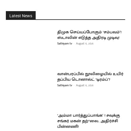
Latest News
திமுக செய்யப்போகும் ‘சம்பவம்’!
ஸ்டாலின் எடுத்த அதிரடி முடிவு!
Sathiyam tv
-
August 6, 2026
வான்பரப்பில் நூலிழையில் உயிர்
தப்பிய டொனால்ட் ‘டிரம்ப்’?
Sathiyam tv
-
August 6, 2026
‘அம்மா பார்த்துப்பாங்க’ ! சவுக்கு
சங்கர் மகன் தற்*லை.. அதிர்ச்சி
பின்னணி!