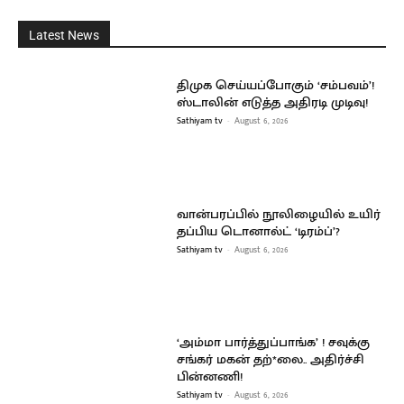
Latest News
திமுக செய்யப்போகும் ‘சம்பவம்’!
ஸ்டாலின் எடுத்த அதிரடி முடிவு!
Sathiyam tv
-
August 6, 2026
வான்பரப்பில் நூலிழையில் உயிர்
தப்பிய டொனால்ட் ‘டிரம்ப்’?
Sathiyam tv
-
August 6, 2026
‘அம்மா பார்த்துப்பாங்க’ ! சவுக்கு
சங்கர் மகன் தற்*லை.. அதிர்ச்சி
பின்னணி!
Sathiyam tv
-
August 6, 2026