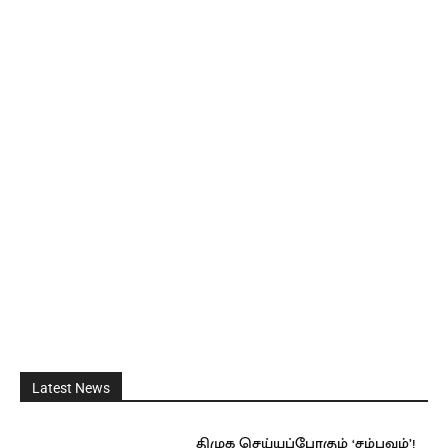
Latest News
திமுக செய்யப்போகும் ‘சம்பவம்’!