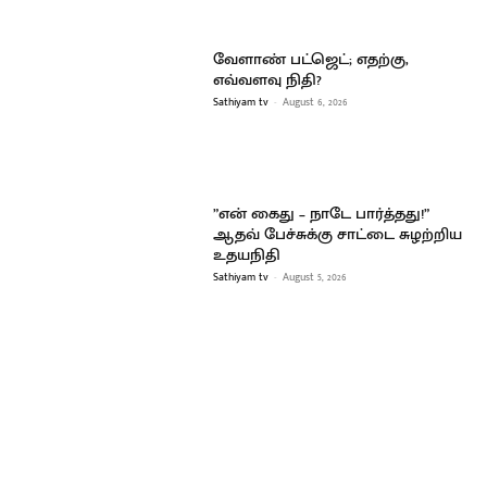
வேளாண் பட்ஜெட்; எதற்கு,
எவ்வளவு நிதி?
Sathiyam tv
-
August 6, 2026
”என் கைது – நாடே பார்த்தது!”
ஆதவ் பேச்சுக்கு சாட்டை சுழற்றிய
உதயநிதி
Sathiyam tv
-
August 5, 2026