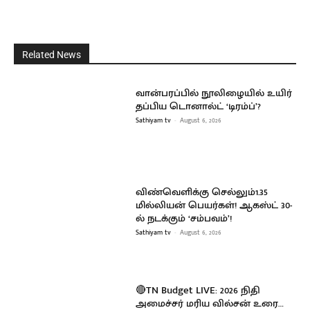
Related News
வான்பரப்பில் நூலிழையில் உயிர்
தப்பிய டொனால்ட் ‘டிரம்ப்’?
Sathiyam tv
-
August 6, 2026
விண்வெளிக்கு செல்லும்1.35
மில்லியன் பெயர்கள்! ஆகஸ்ட் 30-
ல் நடக்கும் ‘சம்பவம்’!
Sathiyam tv
-
August 6, 2026
🔴TN Budget LIVE: 2026 நிதி
அமைச்சர் மரிய வில்சன் உரை…