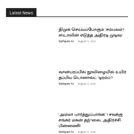
Latest News
திமுக செய்யப்போகும் ‘சம்பவம்’!
ஸ்டாலின் எடுத்த அதிரடி முடிவு!
Sathiyam tv
-
August 6, 2026
வான்பரப்பில் நூலிழையில் உயிர்
தப்பிய டொனால்ட் ‘டிரம்ப்’?
Sathiyam tv
-
August 6, 2026
‘அம்மா பார்த்துப்பாங்க’ ! சவுக்கு
சங்கர் மகன் தற்*லை.. அதிர்ச்சி
பின்னணி!
Sathiyam tv
-
August 6, 2026