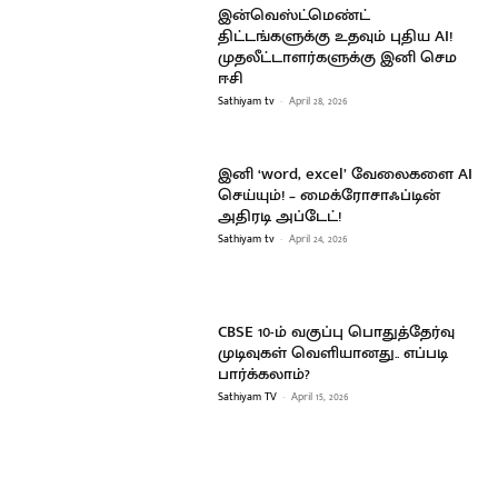
இன்வெஸ்ட்மெண்ட்
திட்டங்களுக்கு உதவும் புதிய AI!
முதலீட்டாளர்களுக்கு இனி செம
ஈசி
Sathiyam tv
-
April 28, 2026
இனி ‘word, excel’ வேலைகளை AI
செய்யும்! – மைக்ரோசாஃப்டின்
அதிரடி அப்டேட்!
Sathiyam tv
-
April 24, 2026
CBSE 10-ம் வகுப்பு பொதுத்தேர்வு
முடிவுகள் வெளியானது.. எப்படி
பார்க்கலாம்?
Sathiyam TV
-
April 15, 2026