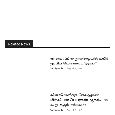
Related News
வான்பரப்பில் நூலிழையில் உயிர்
தப்பிய டொனால்ட் ‘டிரம்ப்’?
Sathiyam tv
-
August 6, 2026
விண்வெளிக்கு செல்லும்1.35
மில்லியன் பெயர்கள்! ஆகஸ்ட் 30-
ல் நடக்கும் ‘சம்பவம்’!
Sathiyam tv
-
August 6, 2026