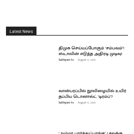
Latest News
திமுக செய்யப்போகும் ‘சம்பவம்’!
ஸ்டாலின் எடுத்த அதிரடி முடிவு!
Sathiyam tv
-
August 6, 2026
வான்பரப்பில் நூலிழையில் உயிர்
தப்பிய டொனால்ட் ‘டிரம்ப்’?
Sathiyam tv
-
August 6, 2026
‘அம்மா பார்த்துப்பாங்க’ ! சவுக்கு