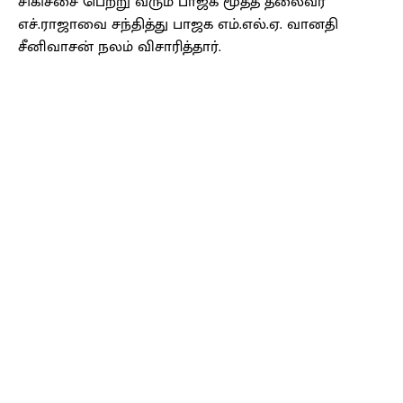
சிகிச்சை பெற்று வரும் பாஜக மூத்த தலைவர்
எச்.ராஜாவை சந்தித்து பாஜக எம்.எல்.ஏ. வானதி
சீனிவாசன் நலம் விசாரித்தார்.
Facebook
X
Pinterest
WhatsApp