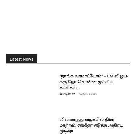
Latest News
”நாங்க வரமாட்டோம்” – CM விஜய்-
க்கு நோ சொன்ன முக்கிய
கட்சிகள்…
Sathiyam tv
-
August 8, 2026
விவாகரத்து வழக்கில் திடீர்
மாற்றம்: சங்கீதா எடுத்த அதிரடி
முடிவு!!