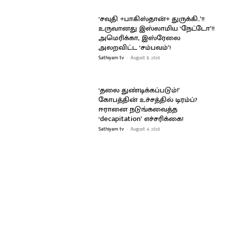
‘சவுதி +பாகிஸ்தான்+ துருக்கி..’!!
உருவானது இஸ்லாமிய ‘நேட்டோ’!!
அமெரிக்கா, இஸ்ரேலை
அலறவிட்ட ‘சம்பவம்’!
Sathiyam tv
-
August 8, 2026
‘தலை துண்டிக்கப்படும்!’
கோபத்தின் உச்சத்தில் டிரம்ப்?
ஈரானை நடுங்கவைத்த
‘decapitation’ எச்சரிக்கை!
Sathiyam tv
-
August 4, 2026