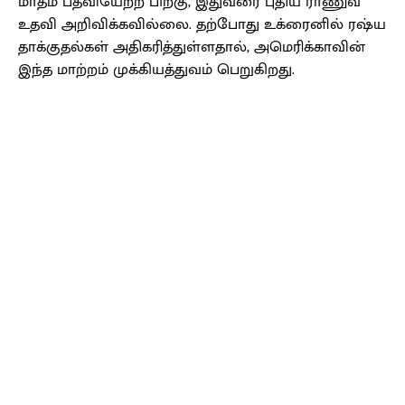
மாதம் பதவியேற்ற பிறகு, இதுவரை புதிய ராணுவ
உதவி அறிவிக்கவில்லை. தற்போது உக்ரைனில் ரஷ்ய
தாக்குதல்கள் அதிகரித்துள்ளதால், அமெரிக்காவின்
இந்த மாற்றம் முக்கியத்துவம் பெறுகிறது.
Facebook
X
Pinterest
WhatsApp