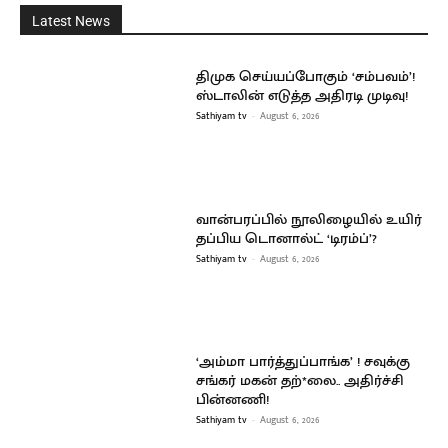
Latest News
திமுக செய்யப்போகும் ‘சம்பவம்’!
ஸ்டாலின் எடுத்த அதிரடி முடிவு!
Sathiyam tv
-
August 6, 2026
வான்பரப்பில் நூலிழையில் உயிர்
தப்பிய டொனால்ட் ‘டிரம்ப்’?
Sathiyam tv
-
August 6, 2026
‘அம்மா பார்த்துப்பாங்க’ ! சவுக்கு
சங்கர் மகன் தற்*லை.. அதிர்ச்சி
பின்னணி!
Sathiyam tv
-
August 6, 2026