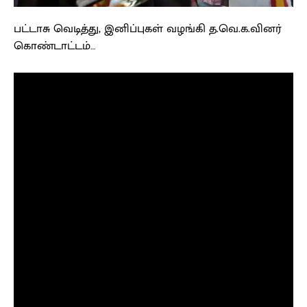
பட்டாசு வெடித்து, இனிப்புகள் வழங்கி த.வெ.க.வினர்
கொண்டாட்டம்…