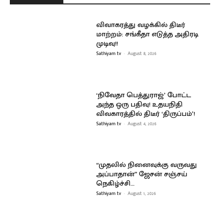
விவாகரத்து வழக்கில் திடீர்
மாற்றம்: சங்கீதா எடுத்த அதிரடி
முடிவு!!
Sathiyam tv
-
August 8, 2026
‘நிவேதா பெத்துராஜ்’ போட்ட
அந்த ஒரு பதிவு! உதயநிதி
விவகாரத்தில் திடீர் ‘திருப்பம்’!
Sathiyam tv
-
August 4, 2026
“முதலில் நினைவுக்கு வருவது
அப்பாதான்” ஜேசன் சஞ்சய்
நெகிழ்ச்சி…
Sathiyam tv
-
August 1, 2026