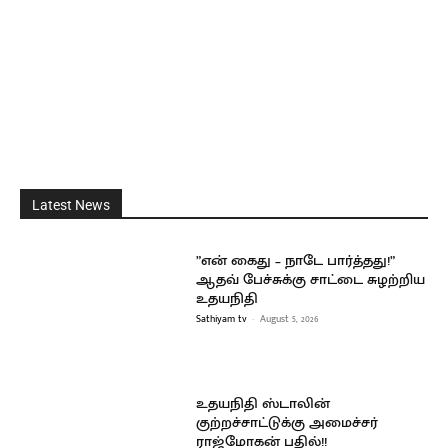
Latest News
”என் கைது – நாடே பார்த்தது!”
ஆதவ் பேச்சுக்கு சாட்டை சுழற்றிய
உதயநிதி
Sathiyam tv
-
August 5, 2026
உதயநிதி ஸ்டாலின்
குற்றச்சாட்டுக்கு அமைச்சர்
ராஜ்மோகன் பதில்!!