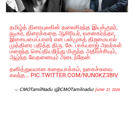
தமிழ்த் திரையுலகின் தலைசிறந்த இயக்குநர்,
நடிகர், திரைக்கதை ஆசிரியர், வசனகர்த்தா,
இசையமைப்பாளர் என பன்முகத் திறமையால்
முத்திரை பதித்த திரு. கே. பாக்யராஜ் அவர்கள்
மறைந்த செய்தியறிந்து மிகுந்த அதிர்ச்சியும்,
ஆழ்ந்த வேதனையும் அடைந்தேன்.
தனித்துவமான கதையாக்கம், நகைச்சுவை
கலந்த…
PIC.TWITTER.COM/NUN0KZ3BIV
— CMOTamilNadu (@CMOTamilnadu)
June 27, 2026
Facebook
X
Pinterest
WhatsApp