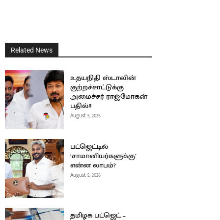
Related News
உதயநிதி ஸ்டாலின்
குற்றச்சாட்டுக்கு
அமைச்சர் ராஜ்மோகன்
பதில்!!
August 5, 2026
பட்ஜெட்டில்
‘சாமானியர்களுக்கு’
என்ன லாபம்?
August 5, 2026
தமிழக பட்ஜெட் –