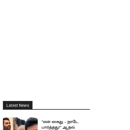
Latest News
”என் கைது – நாடே
பார்த்தது!” ஆதவ்