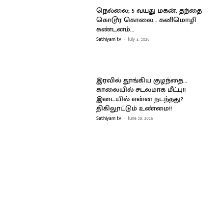
நெல்லை; 5 வயது மகன், தந்தை
கொடூர கொலை… கனிமொழி
கண்டனம்…
Sathiyam tv
-
July 3, 2026
இரவில் தூங்கிய குழந்தை…
காலையில் சடலமாக மீட்பு!!
இடையில் என்ன நடந்தது?
திகிலூட்டும் உண்மை!!
Sathiyam tv
-
June 29, 2026