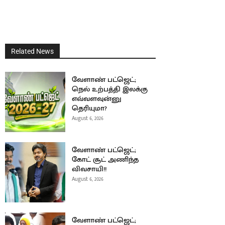
Related News
வேளாண் பட்ஜெட்;
நெல் உற்பத்தி இலக்கு
எவ்வளவுன்னு
தெரியுமா?
August 6, 2026
வேளாண் பட்ஜெட்;
கோட் சூட் அணிந்த
விவசாயி!!
August 6, 2026
வேளாண் பட்ஜெட்;