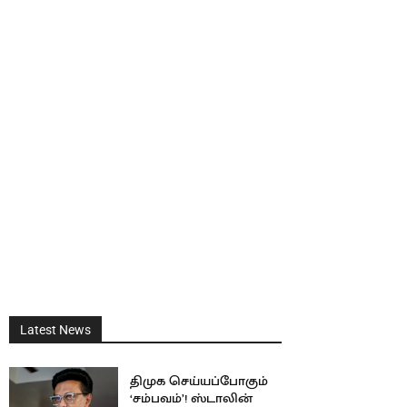
Latest News
திமுக செய்யப்போகும்
‘சம்பவம்’! ஸ்டாலின்