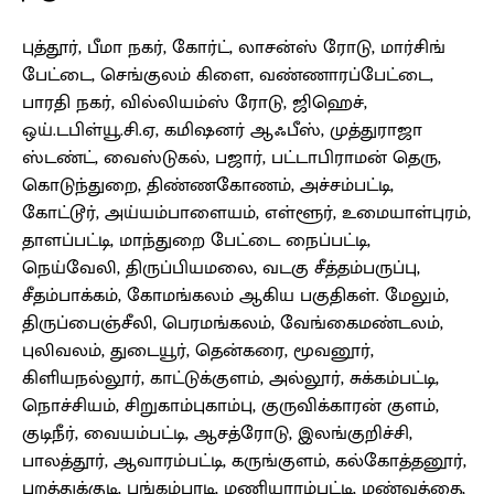
புத்தூர், பீமா நகர், கோர்ட், லாசன்ஸ் ரோடு, மார்சிங்
பேட்டை, செங்குலம் கிளை, வண்ணாரப்பேட்டை,
பாரதி நகர், வில்லியம்ஸ் ரோடு, ஜிஹெச்,
ஒய்.டபிள்யூ.சி.ஏ, கமிஷனர் ஆஃபீஸ், முத்துராஜா
ஸ்டண்ட், வைஸ்டுகல், பஜார், பட்டாபிராமன் தெரு,
கொடுந்துறை, திண்ணகோணம், அச்சம்பட்டி,
கோட்டூர், அய்யம்பாளையம், எள்ளூர், உமையாள்புரம்,
தாளப்பட்டி, மாந்துறை பேட்டை நைப்பட்டி,
நெய்வேலி, திருப்பியமலை, வடகு சீத்தம்பருப்பு,
சீதம்பாக்கம், கோமங்கலம் ஆகிய பகுதிகள். மேலும்,
திருப்பைஞ்சீலி, பெரமங்கலம், வேங்கைமண்டலம்,
புலிவலம், துடையூர், தென்கரை, மூவனூர்,
கிளியநல்லூர், காட்டுக்குளம், அல்லூர், சுக்கம்பட்டி,
நொச்சியம், சிறுகாம்புகாம்பு, குருவிக்காரன் குளம்,
குடிநீர், வையம்பட்டி, ஆசத்ரோடு, இலங்குறிச்சி,
பாலத்தூர், ஆவாரம்பட்டி, கருங்குளம், கல்கோத்தனூர்,
புறத்துக்குடி, புங்கம்பாடி, மணியாரம்பட்டி, மண்வத்தை,