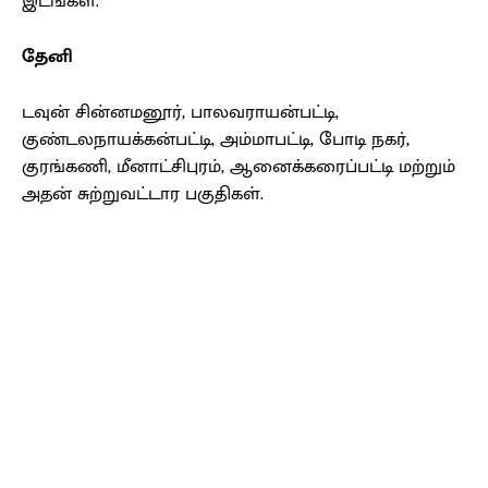
இடங்கள்.
தேனி
டவுன் சின்னமனூர், பாலவராயன்பட்டி,
குண்டலநாயக்கன்பட்டி, அம்மாபட்டி, போடி நகர்,
குரங்கணி, மீனாட்சிபுரம், ஆனைக்கரைப்பட்டி மற்றும்
அதன் சுற்றுவட்டார பகுதிகள்.
Facebook
X
Pinterest
WhatsApp