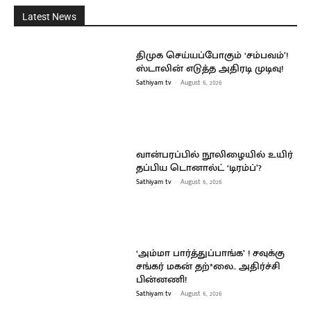
Latest News
திமுக செய்யப்போகும் ‘சம்பவம்’!
ஸ்டாலின் எடுத்த அதிரடி முடிவு!
Sathiyam tv
-
August 6, 2026
வான்பரப்பில் நூலிழையில் உயிர்
தப்பிய டொனால்ட் ‘டிரம்ப்’?
Sathiyam tv
-
August 6, 2026
‘அம்மா பார்த்துப்பாங்க’ ! சவுக்கு
சங்கர் மகன் தற்*லை.. அதிர்ச்சி
பின்னணி!
Sathiyam tv
-
August 6, 2026