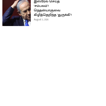
இஸ்ரேல் செய்த
‘சம்பவம்’!
நெதன்யாகுவை
கிழித்தெறிந்த ‘துருக்கி’!
August 3, 2026