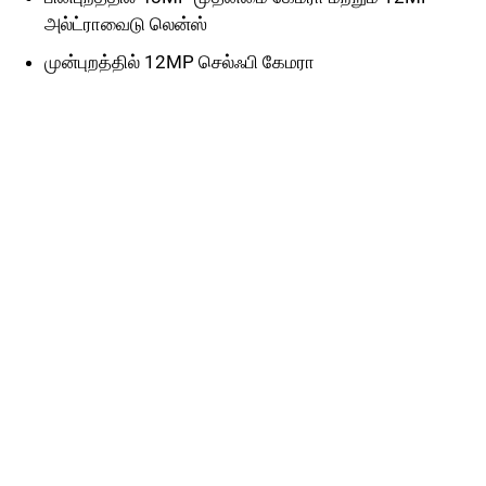
அல்ட்ராவைடு லென்ஸ்
முன்புறத்தில் 12MP செல்ஃபி கேமரா
Facebook
X
Pinterest
WhatsApp