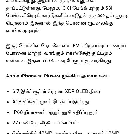
கிடைக்கிறது. இதனால் ரூ.13,410 சலுகை
தரப்பட்டுள்ளது. மேலும, ICICI பேங்க் மற்றும் SBI
பேங்க் கிரெடிட் கார்டுகளில் கூடுதல் ரூ.4,000 தள்ளுபடி
பெறலாம். இதனால், இந்த போனை ரூ.72,490க்கு
வாங்க முடியும்.
இந்த போனில் நோ கோஸ்ட் EMI விருப்பமும் பழைய
போனை மாற்றி வாங்கும் எக்ஸ்சேஞ் திட்டமும்
உள்ளன. இதனால் செலவு மேலும் குறைகிறது.
Apple iPhone 16 Plus-ன் முக்கிய அம்சங்கள்:
6.7 இன்ச் சூப்பர் ரெடினா XDR OLED திரை
A18 சிப்செட் மூலம் இயக்கப்படுகிறது
IP68 நீர்பாசனம் மற்றும் தூசி எதிர்ப்பு தரம்
27 மணி நேர வீடியோ பிளே பேக்
பின்புறத்தில் 48MP முதன்மை கேமரா மற்றும் 12MP