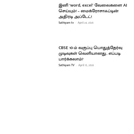
இனி ‘word, excel’ வேலைகளை AI
செய்யும்! – மைக்ரோசாஃப்டின்
அதிரடி அப்டேட்!
Sathiyam tv
-
April 24, 2026
CBSE 10-ம் வகுப்பு பொதுத்தேர்வு
முடிவுகள் வெளியானது.. எப்படி
பார்க்கலாம்?
Sathiyam TV
-
April 15, 2026